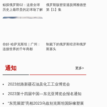
鲸探俄罗斯02：这座全球
俄罗斯版密室逃脱博雅德堡
历史上最昂贵的足球场了解
第【1】集
一下
你好·哈萨克斯坦｜广州：
制裁下的俄罗斯经济和俄罗
连接世界的千年商都
斯寡头
通知
更多>
2023丝路新疆石油及化工工业博览会
2023第十四届中国—东北亚博览会报名通知
“东莞展团”亮相2023乌兹别克斯坦国际橡塑展