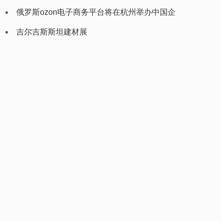
（plastex uzbekistan）
俄罗斯ozon电子商务平台将在杭州举办中国企
业家峰会
吉尔吉斯斯坦建材展