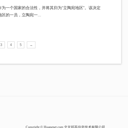
为一个国家的合法性，并将其归为“立陶宛地区”。该决定
的一员，立陶宛一...
3
4
5
→
Copyright © Huanenet.com 北京环苏信息技术有限公司