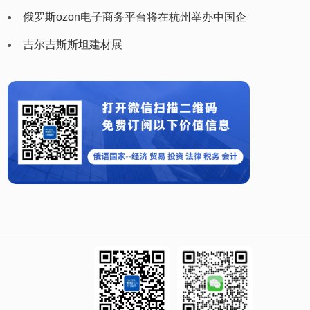
（plastex uzbekistan）
俄罗斯ozon电子商务平台将在杭州举办中国企
业家峰会
吉尔吉斯斯坦建材展