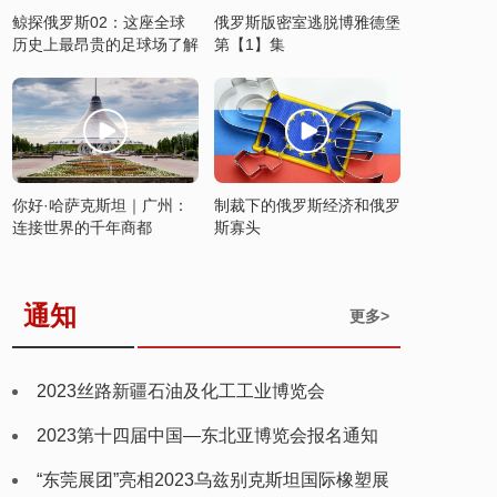
鲸探俄罗斯02：这座全球
俄罗斯版密室逃脱博雅德堡
历史上最昂贵的足球场了解
第【1】集
一下
你好·哈萨克斯坦｜广州：
制裁下的俄罗斯经济和俄罗
连接世界的千年商都
斯寡头
通知
更多>
2023丝路新疆石油及化工工业博览会
2023第十四届中国—东北亚博览会报名通知
“东莞展团”亮相2023乌兹别克斯坦国际橡塑展