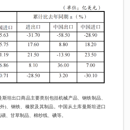
库曼斯坦出口商品主要类别包括机械产品、钢铁制品、
除外)、钢铁、橡胶及其制品。中国从土库曼斯坦进口
硫磺、甘草制品、棉纱线、碘等。