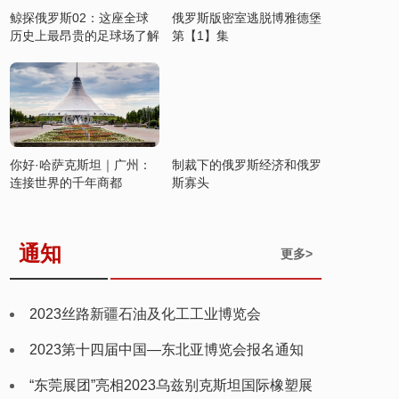
鲸探俄罗斯02：这座全球
俄罗斯版密室逃脱博雅德堡
历史上最昂贵的足球场了解
第【1】集
一下
你好·哈萨克斯坦｜广州：
制裁下的俄罗斯经济和俄罗
连接世界的千年商都
斯寡头
通知
更多>
2023丝路新疆石油及化工工业博览会
2023第十四届中国—东北亚博览会报名通知
“东莞展团”亮相2023乌兹别克斯坦国际橡塑展