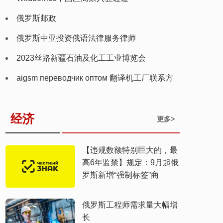
俄罗斯邮政
俄罗斯中亚投资俄语法律服务律师
2023丝路新疆石油及化工工业博览会
aigsm переводчик оптом 翻译机工厂联系方
式
经济
更多>
【违规数额特别巨大的，最
高6年监禁】规定：9月起俄
罗斯新增“强制标签”商
俄罗斯工程师需求量大幅增
长