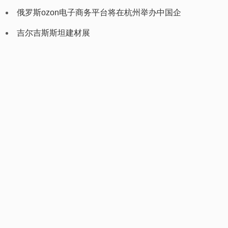
（plastex uzbekistan）
俄罗斯ozon电子商务平台将在杭州举办中国企
业家峰会
吉尔吉斯斯坦建材展