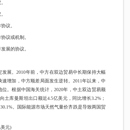
议。
议。
作协议。
作协议或机制。
济发展的协议。
发展。2010年前，中方在双边贸易中长期保持大幅
速增加，中方顺差局面发生逆转。2011年以来，中
地位。根据中国海关统计，2020年，中土双边贸易额
方向土库曼斯坦出口额近4.5亿美元，同比增长3.2%；
少30.1%。国际能源市场天然气量价齐跌是导致两国贸
亿美元)