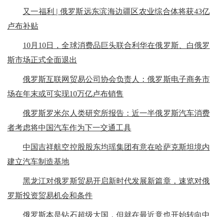
又一福利 | 俄罗斯远东滨海边疆区农业综合体将获43亿
卢布补贴
10月10日，全球消费品巨头联合利华在俄罗斯、白俄罗
斯市场正式全面退出
俄罗斯互联网贸易公司协会负责人：俄罗斯电子商务市
场在年末或可实现10万亿卢布销售
俄罗斯罗米尔人类研究所报告：近一半俄罗斯汽车消费
者考虑将中国汽车作为下一交通工具
中国吉祥航空控股股东均瑶集团有意在哈萨克斯坦境内
建立汽车制造基地
黑龙江对俄罗斯贸易开启新时代发展新篇章，速览对俄
罗斯投资贸易机会和条件
俄罗斯本是钻石超级大国，但就在最近竟也开始转向中