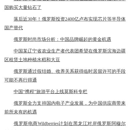
国购买大量钻石了
落后近30年！俄罗斯投资2400亿卢布实现芯片等半导体
国产替代
俄罗斯时尚市场分析：中国品牌崛起的黄金机遇
中国某辽宁省农业生产者代表团希望在俄罗斯滨海边疆
区租赁土地种植水稻和大豆
俄罗斯通过假结婚、收养关系获得临时居留许可的手段
可能不再行得通
中国“携程”旅游平台上线莫斯科专栏
俄罗斯全力支持国内电子产业发展，为中国供应商带来
前所未有的机遇
俄罗斯电商Wildberries计划在黑龙江对岸俄罗斯阿穆尔