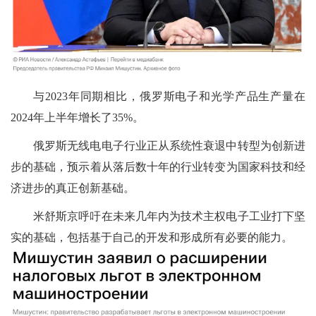
与2023年同期相比，俄罗斯电子和光学产品生产量在
2024年上半年增长了35%。
俄罗斯无线电电子行业正从系统性衰退中转型为创新进
步的基础，预示着从落后数十年的行业转变为国家科技和经
济进步的真正创新基础。
米舒斯京呼吁在未来几年内为技术主权电子工业打下坚
实的基础，包括基于自己的开发和形成所有必要的能力。