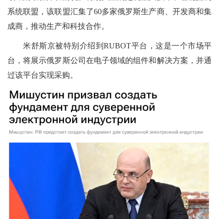
系统联盟，该联盟汇集了60多家俄罗斯生产商、开发商和集
成商，推动生产和科技合作。
米舒斯京被特别介绍到RUBOT平台，这是一个市场平
台，将展示俄罗斯公司在电子领域的组件和解决方案，并通
过该平台实现采购。