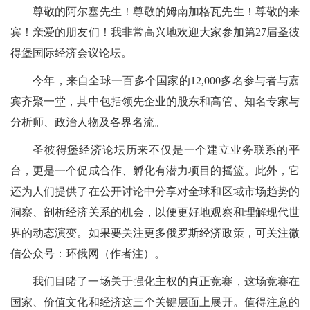
尊敬的阿尔塞先生！尊敬的姆南加格瓦先生！尊敬的来
宾！亲爱的朋友们！我非常高兴地欢迎大家参加第27届圣彼
得堡国际经济会议论坛。
今年，来自全球一百多个国家的12,000多名参与者与嘉
宾齐聚一堂，其中包括领先企业的股东和高管、知名专家与
分析师、政治人物及各界名流。
圣彼得堡经济论坛历来不仅是一个建立业务联系的平
台，更是一个促成合作、孵化有潜力项目的摇篮。此外，它
还为人们提供了在公开讨论中分享对全球和区域市场趋势的
洞察、剖析经济关系的机会，以便更好地观察和理解现代世
界的动态演变。如果要关注更多俄罗斯经济政策，可关注微
信公众号：环俄网（作者注）。
我们目睹了一场关于强化主权的真正竞赛，这场竞赛在
国家、价值文化和经济这三个关键层面上展开。值得注意的