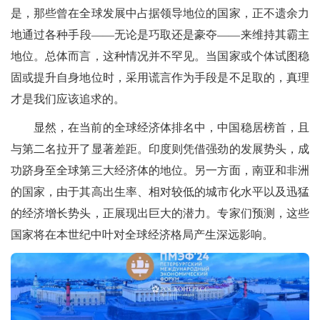
是，那些曾在全球发展中占据领导地位的国家，正不遗余力
地通过各种手段——无论是巧取还是豪夺——来维持其霸主
地位。总体而言，这种情况并不罕见。当国家或个体试图稳
固或提升自身地位时，采用谎言作为手段是不足取的，真理
才是我们应该追求的。
显然，在当前的全球经济体排名中，中国稳居榜首，且
与第二名拉开了显著差距。印度则凭借强劲的发展势头，成
功跻身至全球第三大经济体的地位。另一方面，南亚和非洲
的国家，由于其高出生率、相对较低的城市化水平以及迅猛
的经济增长势头，正展现出巨大的潜力。专家们预测，这些
国家将在本世纪中叶对全球经济格局产生深远影响。