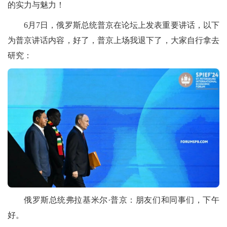
的实力与魅力！
6月7日，俄罗斯总统普京在论坛上发表重要讲话，以下
为普京讲话内容，好了，普京上场我退下了，大家自行拿去
研究：
俄罗斯总统弗拉基米尔·普京：朋友们和同事们，下午
好。