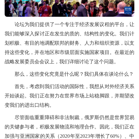
论坛为我们提供了一个专注于经济发展议程的平台，让
我们能够深入探讨正在发生的质的、结构性的变化。我们计
划积极、有目的地调配联邦的财务、人力和组织资源，以支
持这些变化，并在地区和市级层面实施国家项目。在最近的
战略发展委员会会议上，我们详细讨论了这个问题。
那么，这些变化究竟是什么呢？我们具体在谈论什么？
首先，考虑到我们活动的国际性，我想从对外经济关系
开始谈起。我们正在努力在世界市场上站稳脚跟，并期望改
变我们的进出口结构。
尽管面临重重障碍和非法制裁，俄罗斯仍然是世界贸易
的关键参与者，积极发展物流和地理合作。因此，我们正在
加强与亚洲国家的关系（2020年至2023年增长了60%）、中