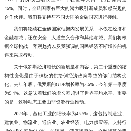
46%。同时，金砖国家有巨大的潜力吸引新成员和感兴趣的
合作伙伴。我们将支持与不同大陆的金砖国家进行接触。
我们将继续在金砖国家框架内发展关系，不仅在经济和
金融领域，还在安全、人道主义合作和其他领域。我们将根
据全球挑战、客观趋势以及我强调的国民经济不断增长的机
遇来采取行动。
关于俄罗斯经济增长的新质量和内容，第二个重要的结
构性变化是由于积极的供给侧经济政策导致的部门结构变
化。去年年底，俄罗斯的GDP增长率为3.6%，今年第一季度
为5.4%。这意味着我们的增长率超过了世界平均水平。重要
的是，这种动态主要由非资源行业推动。
2023年，基础工业的增长率为45.5%，这包括制造业、
建筑业、物流业、通信业、农业经济、电力供应等。支持行