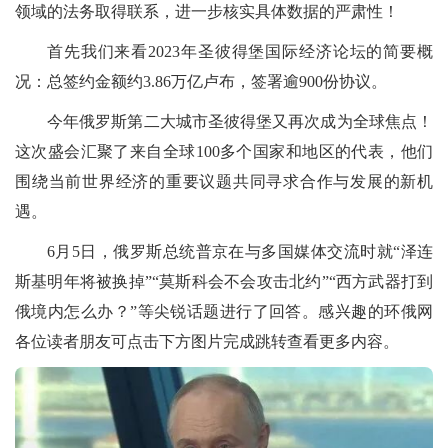
领域的法务取得联系，进一步核实具体数据的严肃性！
首先我们来看2023年圣彼得堡国际经济论坛的简要概
况：总签约金额约3.86万亿卢布，签署逾900份协议。
今年俄罗斯第二大城市圣彼得堡又再次成为全球焦点！
这次盛会汇聚了来自全球100多个国家和地区的代表，他们
围绕当前世界经济的重要议题共同寻求合作与发展的新机
遇。
6月5日，俄罗斯总统普京在与多国媒体交流时就“泽连
斯基明年将被换掉”“莫斯科会不会攻击北约”“西方武器打到
俄境内怎么办？”等尖锐话题进行了回答。感兴趣的环俄网
各位读者朋友可点击下方图片完成跳转查看更多内容。