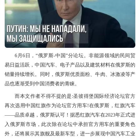
6月6日，“俄罗斯-中国”分论坛。非能源领域的民间贸
易日益活跃，中国汽车、电子产品以及建筑材料在俄罗斯的
销量持续增长。同时，俄罗斯优质面粉、牛肉、冰激凌等产
品也逐渐受到中国消费者的青睐。
而本文作者不得不提的是:圣彼得堡国际经济论坛官方
再次选用中国红旗作为论坛官方用车!在俄罗斯，红旗汽车
——品质卓越，俄罗斯认可！据悉红旗汽车在2023年正式进
入俄罗斯市场，此次除在论坛中承担官方用车的重要角色
外，还将展示其旗舰及最新车型，进一步展现中国汽车工业