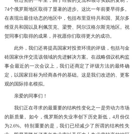
在过去的一年里，由于经验的交流和领导实践的复制，
74个俄罗斯地区取得了显著的进步。这比一年前要早得多。
在表现出最佳动态的地区中，包括布里亚特共和国、莫尔多
维亚共和国以及利佩茨克、梁赞、阿尔汉格尔斯克地区。祝
贺同事们取得的成果，并祝愿你们取得更大的成功。
此外，我们还将提高国家对投资环境的评级，包括与金
砖国家伙伴交流该领域的先进解决方案。在战略倡议机构监
事会最近的一次会议上，我们还商定了评级方法的最终确
定，以国家目标为经商条件的基础。这是我们改进的、更客
观的国际排名模拟。
亲爱的同事们！
我们正在寻求的最重要的结构性变化之一是劳动力市场
的新质量。如今，俄罗斯的失业率创下历史新低，4月份仅
为2.6%。特别重要的是，我们已经减少了所谓的结构性失