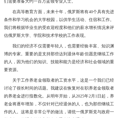
们需要准备大约一百万蓝领专业人士。
在高等教育方面，未来十年，俄罗斯将有40个具有先进
条件和学习机会的大学校园，以供学生活动、住宿和工作。
我们将根据毕业生的受欢迎程度和他们的薪水增长情况来评
估俄罗斯大学、学院和技术学校的工作表现。
我们的经济不仅需要年轻人，也需要经验丰富、知识渊
博的专家。重要的是支持那些达到退休年龄但愿意继续工作
的人，因为他们的知识、技能和能力是经济和社会领域的重
要资源。
关于工作养老金领取者的工资水平，这是一个我们已经
讨论了很长时间的话题。我建议在恢复对在职养老金领取者
的养老金进行指数化。从明年开始，从2025年2月1日起，养
老金将逐年增加，不仅针对已经退休的人，也为那些继续工
作的人。这将是非常公平的做法，请统一俄罗斯党与政府一