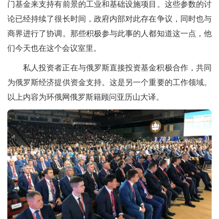
门基金来支持有前景的工业和基础设施项目。这些参数的讨
论已经持续了很长时间，政府内部对此存在争议，同时也与
商界进行了协调。那些积极参与此事的人都知道这一点，他
们今天也在这个会议室里。
私人投资者正在与俄罗斯直接投资基金积极合作，共同
为俄罗斯经济提供资金支持。这是另一个重要的工作领域。
以上内容为环俄网俄罗斯籍顾问亚历山大译。