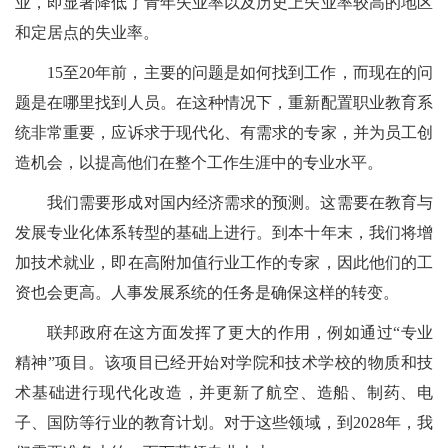
业，即显著降低了青年失业率以及历史上失业率较高的地区
和定居点的失业率。
15至20年前，主要的问题是如何找到工作，而现在的问
题是在哪里找到人员。在这种情况下，重新配置职业教育系
统非常重要，应诉求于现代化、有需求的专家，并为员工创
造机会，以提高他们在整个工作生涯中的专业水平。
我们需要形成对国内经济需求的预测。这需要在教育与
发展专业化体系转型的基础上进行。到本十年末，我们将增
加技术就业，即在高附加值行业工作的专家，因此他们的工
资也会更高。人事发展系统的任务是确保这样的转变。
联邦政府在这方面发挥了更大的作用，例如通过“专业
精神”项目。该项目已经开始对学院和技术学校的物质和技
术基础进行现代化改造，并更新了航空、造船、制药、电
子、国防等行业的教育计划。对于这些领域，到2028年，我