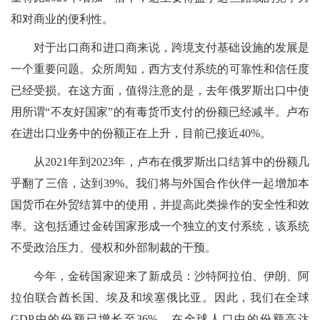
和对商业的便利性。
对于出口商和进口商来说，跨境支付基础设施的发展是
一个重要问题。众所周知，西方支付系统的可靠性和信任度
已经受损。在这方面，值得注意的是，去年俄罗斯出口中使
用所谓“不友好国家”的有毒货币支付的份额已经减半。卢布
在进出口业务中的份额正在上升，目前已接近40%。
从2021年到2023年，卢布在俄罗斯出口结算中的份额几
乎翻了三倍，达到39%。我们将与外国合作伙伴一起增加本
国货币在外贸结算中的使用，并提高此类操作的安全性和效
率。这包括通过金砖国家形成一个独立的支付系统，该系统
不受政治压力、侵权和外部制裁的干预。
今年，金砖国家迎来了新成员：沙特阿拉伯、伊朗、阿
拉伯联合酋长国、埃及和埃塞俄比亚。因此，我们在全球
GDP中的份额已增长至36%，在全球人口中的份额高达