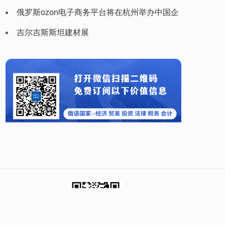
（plastex uzbekistan）
俄罗斯ozon电子商务平台将在杭州举办中国企
业家峰会
吉尔吉斯斯坦建材展