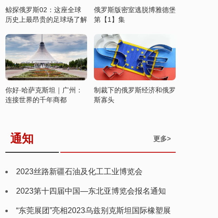
鲸探俄罗斯02：这座全球
俄罗斯版密室逃脱博雅德堡
历史上最昂贵的足球场了解
第【1】集
一下
你好·哈萨克斯坦｜广州：
制裁下的俄罗斯经济和俄罗
连接世界的千年商都
斯寡头
通知
更多>
2023丝路新疆石油及化工工业博览会
2023第十四届中国—东北亚博览会报名通知
“东莞展团”亮相2023乌兹别克斯坦国际橡塑展