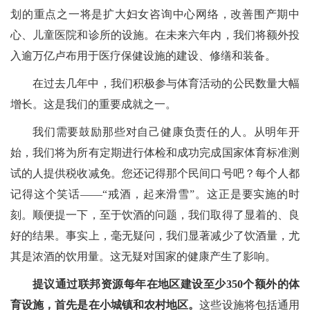
划的重点之一将是扩大妇女咨询中心网络，改善围产期中
心、儿童医院和诊所的设施。在未来六年内，我们将额外投
入逾万亿卢布用于医疗保健设施的建设、修缮和装备。
在过去几年中，我们积极参与体育活动的公民数量大幅
增长。这是我们的重要成就之一。
我们需要鼓励那些对自己健康负责任的人。从明年开
始，我们将为所有定期进行体检和成功完成国家体育标准测
试的人提供税收减免。您还记得那个民间口号吧？每个人都
记得这个笑话——“戒酒，起来滑雪”。这正是要实施的时
刻。顺便提一下，至于饮酒的问题，我们取得了显着的、良
好的结果。事实上，毫无疑问，我们显著减少了饮酒量，尤
其是浓酒的饮用量。这无疑对国家的健康产生了影响。
提议通过联邦资源每年在地区建设至少350个额外的体
育设施，首先是在小城镇和农村地区。
这些设施将包括通用