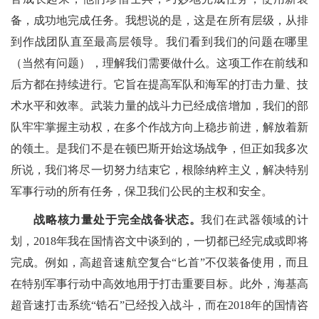
备，成功地完成任务。我想说的是，这是在所有层级，从排
到作战团队直至最高层领导。我们看到我们的问题在哪里
（当然有问题），理解我们需要做什么。这项工作在前线和
后方都在持续进行。它旨在提高军队和海军的打击力量、技
术水平和效率。武装力量的战斗力已经成倍增加，我们的部
队牢牢掌握主动权，在多个作战方向上稳步前进，解放着新
的领土。是我们不是在顿巴斯开始这场战争，但正如我多次
所说，我们将尽一切努力结束它，根除纳粹主义，解决特别
军事行动的所有任务，保卫我们公民的主权和安全。
战略核力量处于完全战备状态。
我们在武器领域的计
划，2018年我在国情咨文中谈到的，一切都已经完成或即将
完成。例如，高超音速航空复合“匕首”不仅装备使用，而且
在特别军事行动中高效地用于打击重要目标。此外，海基高
超音速打击系统“锆石”已经投入战斗，而在2018年的国情咨