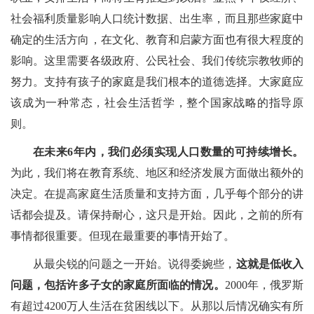
社会福利质量影响人口统计数据、出生率，而且那些家庭中
确定的生活方向，在文化、教育和启蒙方面也有很大程度的
影响。这里需要各级政府、公民社会、我们传统宗教牧师的
努力。支持有孩子的家庭是我们根本的道德选择。大家庭应
该成为一种常态，社会生活哲学，整个国家战略的指导原
则。
在未来6年内，我们必须实现人口数量的可持续增长。
为此，我们将在教育系统、地区和经济发展方面做出额外的
决定。在提高家庭生活质量和支持方面，几乎每个部分的讲
话都会提及。请保持耐心，这只是开始。因此，之前的所有
事情都很重要。但现在最重要的事情开始了。
从最尖锐的问题之一开始。说得委婉些，
这就是低收入
问题，包括许多子女的家庭所面临的情况。
2000年，俄罗斯
有超过4200万人生活在贫困线以下。从那以后情况确实有所