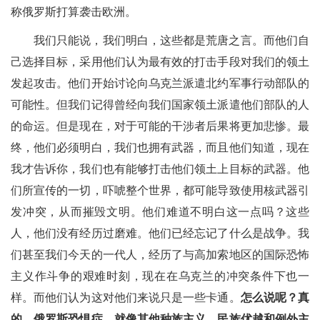
称俄罗斯打算袭击欧洲。
我们只能说，我们明白，这些都是荒唐之言。而他们自
己选择目标，采用他们认为最有效的打击手段对我们的领土
发起攻击。他们开始讨论向乌克兰派遣北约军事行动部队的
可能性。但我们记得曾经向我们国家领土派遣他们部队的人
的命运。但是现在，对于可能的干涉者后果将更加悲惨。最
终，他们必须明白，我们也拥有武器，而且他们知道，现在
我才告诉你，我们也有能够打击他们领土上目标的武器。他
们所宣传的一切，吓唬整个世界，都可能导致使用核武器引
发冲突，从而摧毁文明。他们难道不明白这一点吗？这些
人，他们没有经历过磨难。他们已经忘记了什么是战争。我
们甚至我们今天的一代人，经历了与高加索地区的国际恐怖
主义作斗争的艰难时刻，现在在乌克兰的冲突条件下也一
样。而他们认为这对他们来说只是一些卡通。
怎么说呢？真
的，俄罗斯恐惧症，就像其他种族主义、民族优越和例外主