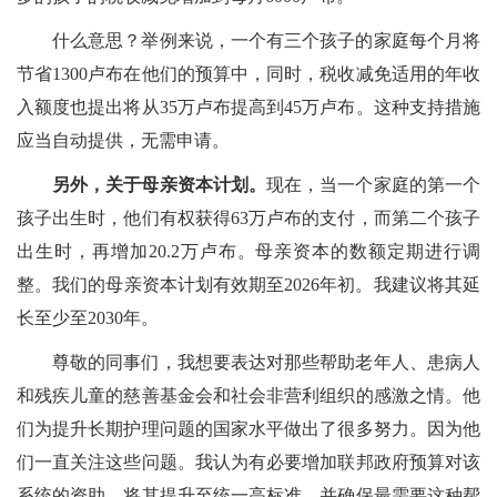
什么意思？举例来说，一个有三个孩子的家庭每个月将
节省1300卢布在他们的预算中，同时，税收减免适用的年收
入额度也提出将从35万卢布提高到45万卢布。这种支持措施
应当自动提供，无需申请。
另外，关于母亲资本计划。
现在，当一个家庭的第一个
孩子出生时，他们有权获得63万卢布的支付，而第二个孩子
出生时，再增加20.2万卢布。母亲资本的数额定期进行调
整。我们的母亲资本计划有效期至2026年初。我建议将其延
长至少至2030年。
尊敬的同事们，我想要表达对那些帮助老年人、患病人
和残疾儿童的慈善基金会和社会非营利组织的感激之情。他
们为提升长期护理问题的国家水平做出了很多努力。因为他
们一直关注这些问题。我认为有必要增加联邦政府预算对该
系统的资助，将其提升至统一高标准，并确保最需要这种帮