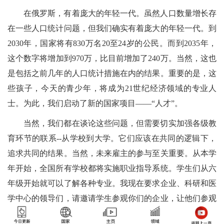
在俄罗斯，有着庞大的年轻一代。虽然人口数量增长存
在一些人口统计问题，但我们确实有着庞大的年轻一代。到
2030年，国家将有830万名20至24岁的公民。而到2035年，
这个数字将增加到970万，比目前增加了240万。当然，这也
是包括之前几年的人口统计措施在内的结果。重要的是，这
些孩子，今天的青少年，将成为21世纪经济领域的专业人
士。为此，我们启动了新的国家项目——“人才”。
当然，我们都在谈论这些问题，但需要切实加强各级教
育环节的联系--从学校到大学。它们应该在共同的逻辑下，
追求共同的结果。当然，未来雇主的参与至关重要。从本学
年开始，全国所有学校都将实施职业指导系统。学生们从六
年级开始就可以了解各种专业。我现在要求企业、科研和医
学中心的领导们，请邀请学生参观你们的企业，让他们参观
车间，正如我在一次旅行中被建议的那样，工厂博物馆和实
俄罗斯
经济