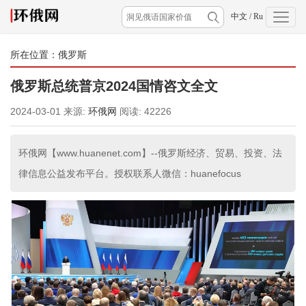
中文
/
Ru
所在位置：
俄罗斯
俄罗斯总统普京2024国情咨文全文
2024-03-01
来源:
环俄网
阅读:
42226
环俄网【www.huanenet.com】--俄罗斯经济、贸易、投资、法
律信息公益发布平台。授权联系人微信：huanefocus