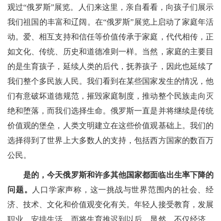
观过“俄罗斯”展览。人们来这里，亲自看看，向孩子们展示
我们祖国的丰富和辽阔。在“俄罗斯”展览上启动了家庭年活
动。爱、相互支持和信任等价值传承于家庭，代代相传，正
如文化、传统、历史和道德准则一样。当然，家庭的主要目
的是生育孩子，延续人类的后代，抚养孩子，因此也延续了
我们整个多民族人民。我们看到在某些国家发生的情况，他
们有意破坏道德规范，摧毁家庭制度，推动整个民族走向灭
绝和堕落，而我们选择生命。俄罗斯一直是并将继续是传统
价值观的堡垒，人类文明建立在这些价值观基础上。我们的
选择得到了世界上大多数人的支持，包括西方国家的数百万
公民。
是的，今天俄罗斯和许多其他国家都面临出生率下降的
问题。
人口学家声称，这一挑战与世界范围内的社会、经
济、技术、文化和价值观变化有关。年轻人接受教育，发展
职业，安排生活，而将生育推迟到以后。显然，不仅经济、