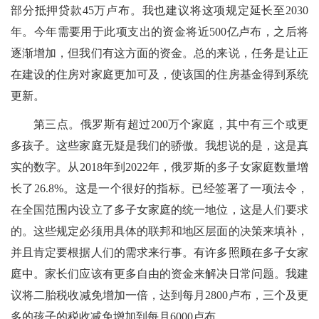
部分抵押贷款45万卢布。我也建议将这项规定延长至2030
年。今年需要用于此项支出的资金将近500亿卢布，之后将
逐渐增加，但我们有这方面的资金。总的来说，任务是让正
在建设的住房对家庭更加可及，使该国的住房基金得到系统
更新。
第三点。俄罗斯有超过200万个家庭，其中有三个或更
多孩子。这些家庭无疑是我们的骄傲。我想说的是，这是真
实的数字。从2018年到2022年，俄罗斯的多子女家庭数量增
长了26.8%。这是一个很好的指标。已经签署了一项法令，
在全国范围内设立了多子女家庭的统一地位，这是人们要求
的。这些规定必须用具体的联邦和地区层面的决策来填补，
并且肯定要根据人们的需求来行事。有许多照顾在多子女家
庭中。家长们应该有更多自由的资金来解决日常问题。我建
议将二胎税收减免增加一倍，达到每月2800卢布，三个及更
多的孩子的税收减免增加到每月6000卢布。