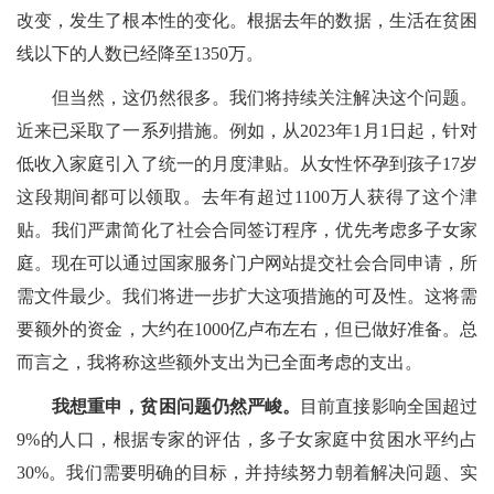
改变，发生了根本性的变化。根据去年的数据，生活在贫困
线以下的人数已经降至1350万。
但当然，这仍然很多。我们将持续关注解决这个问题。
近来已采取了一系列措施。例如，从2023年1月1日起，针对
低收入家庭引入了统一的月度津贴。从女性怀孕到孩子17岁
这段期间都可以领取。去年有超过1100万人获得了这个津
贴。我们严肃简化了社会合同签订程序，优先考虑多子女家
庭。现在可以通过国家服务门户网站提交社会合同申请，所
需文件最少。我们将进一步扩大这项措施的可及性。这将需
要额外的资金，大约在1000亿卢布左右，但已做好准备。总
而言之，我将称这些额外支出为已全面考虑的支出。
我想重申，贫困问题仍然严峻。
目前直接影响全国超过
9%的人口，根据专家的评估，多子女家庭中贫困水平约占
30%。我们需要明确的目标，并持续努力朝着解决问题、实