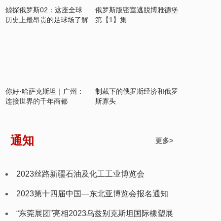
鲸探俄罗斯02：这座全球
俄罗斯版密室逃脱博雅德堡
历史上最昂贵的足球场了解
第【1】集
一下
你好·哈萨克斯坦｜广州：
制裁下的俄罗斯经济和俄罗
连接世界的千年商都
斯寡头
通知
更多>
2023丝路新疆石油及化工工业博览会
2023第十四届中国—东北亚博览会报名通知
“东莞展团”亮相2023乌兹别克斯坦国际橡塑展