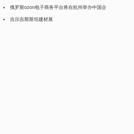
（plastex uzbekistan）
俄罗斯ozon电子商务平台将在杭州举办中国企
业家峰会
吉尔吉斯斯坦建材展