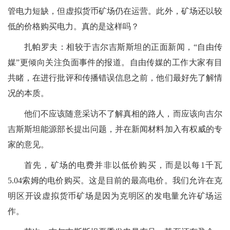
管电力短缺，但虚拟货币矿场仍在运营。此外，矿场还以较
低的价格购买电力。真的是这样吗？
扎帕罗夫：相较于吉尔吉斯斯坦的正面新闻，“自由传
媒”更倾向关注负面事件的报道。自由传媒的工作大家有目
共睹，在进行批评和传播错误信息之前，他们最好先了解情
况的本质。
他们不应该随意采访不了解真相的路人，而应该向吉尔
吉斯斯坦能源部长提出问题，并在新闻材料加入有权威的专
家的意见。
首先，矿场的电费并非以低价购买，而是以每1千瓦
5.04索姆的电价购买。这是目前的最高电价。我们允许在克
明区开设虚拟货币矿场是因为克明区的发电量允许矿场运
作。