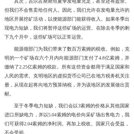
其次，吉尔吉斯斯坦夏季发电量充足，甚至还有盈余。
但我们不会售卖给任何人。因此，我们允许在发电量允许的
地区开展挖矿活动，以便能源部门能获得收入。如果冬季出
现电力短缺，我们将暂停这些矿场的运营。在除去冬季的剩
下九个月中，这些矿场可以正常运营。
能源领部门为我们带来了数百万索姆的税收。例如，克
明的一个矿场在六个月内向能源部门支付了4.8亿索姆，并
缴纳了2.25亿索姆的税款。所有这些资金都用于满足国家和
人民的需求。克明地区的虚拟货币公司已在地方税务机关注
册，从现在起将向地方预算纳税，并为该地区的发展做出贡
献。
至于冬季电力短缺，我们会以3索姆的价格从其他国家
进口所缺电力，并以5.04索姆的电价向采矿场出售电力，我
们可获得2.04索姆的净利润。再加上税收。国家只会受益，
不会受损。