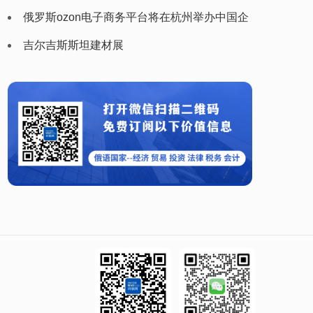
（plastex uzbekistan）
俄罗斯ozon电子商务平台将在杭州举办中国企
业家峰会
吉尔吉斯斯坦建材展